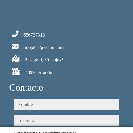
656727313
info@ic2gestion.com
Basagoiti, 59, bajo-2
48991 Algorta
Contacto
nombre
teléfono