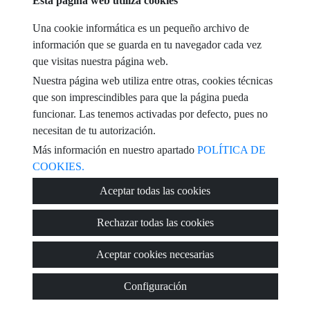
Esta página web utiliza cookies
e-mail
Una cookie informática es un pequeño archivo de
He leído y acepto las condiciones de uso y
política de privacidad
información que se guarda en tu navegador cada vez
que visitas nuestra página web.
mensaje
Nuestra página web utiliza entre otras, cookies técnicas
que son imprescindibles para que la página pueda
funcionar. Las tenemos activadas por defecto, pues no
necesitan de tu autorización.
Captcha
Más información en nuestro apartado
POLÍTICA DE
COOKIES.
Aceptar todas las cookies
Enviar
Rechazar todas las cookies
Aceptar cookies necesarias
© 2026
IC2 Gestión Inmobiliaria
·
Política de privacidad
·
Política de
Configuración
cookies
·
Aviso legal
· Soporte:
Inmobigrama