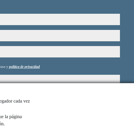
e uso y
política de privacidad
vegador cada vez
ue la página
ón.
Enviar