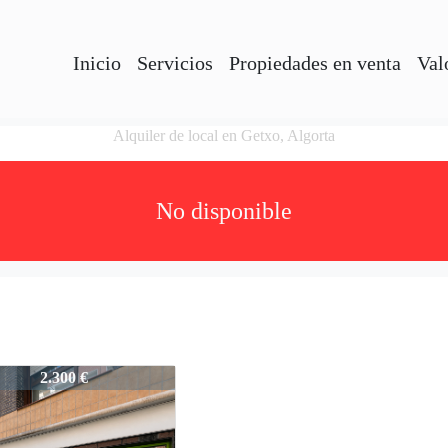
Inicio
Servicios
Propiedades en venta
Val
Alquiler de local en Getxo, Algorta
No disponible
ALAMEZTI
2.300 €