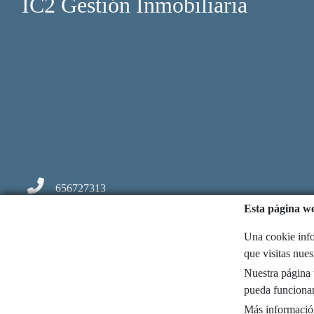
IC2 Gestión Inmobiliaria
656727313
Esta página we
info@ic2gestion.com
Una cookie info
Basagoiti, 59, bajo-2
que visitas nue
Nuestra página w
48991 Algorta
pueda funcionar
Más informació