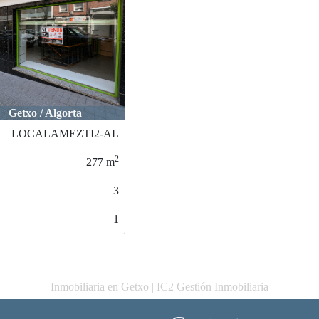
Getxo / Algorta
LOCALAMEZTI2-AL
2
277
m
3
1
Inmobiliaria en Getxo | IC2 Gestión Inmobiliaria