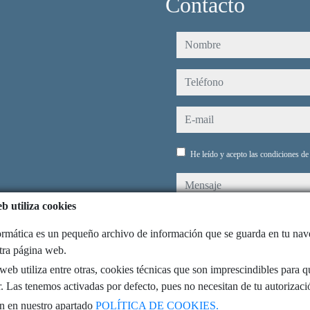
Contacto
nombre
teléfono
e-mail
He leído y acepto las condiciones d
mensaje
b utiliza cookies
rmática es un pequeño archivo de información que se guarda en tu na
stra página web.
Captcha
eb utiliza entre otras, cookies técnicas que son imprescindibles para q
. Las tenemos activadas por defecto, pues no necesitan de tu autorizaci
n en nuestro apartado
POLÍTICA DE COOKIES.