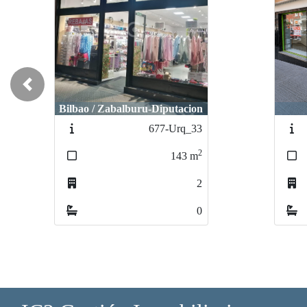
Previous
Bilbao / Zabalburu-Diputacion
677-Urq_33
2
143
m
2
0