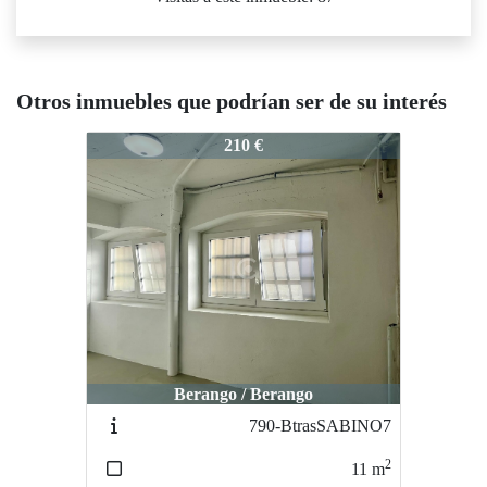
Otros inmuebles que podrían ser de su interés
789-BtrasSABINO3
210 €
Berango / Berango
790-BtrasSABINO7
2
11
m