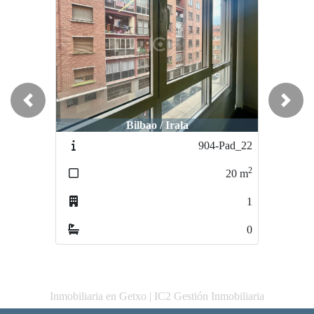
Previous
Next
Bilbao / Irala
Erandio / ASUARAN
904-Pad_22
945-PAEASUARAN
2
2
20
m
72
m
1
2
0
0
Inmobiliaria en Getxo | IC2 Gestión Inmobiliaria