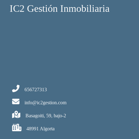
IC2 Gestión Inmobiliaria
656727313
info@ic2gestion.com
Basagoiti, 59, bajo-2
48991 Algorta