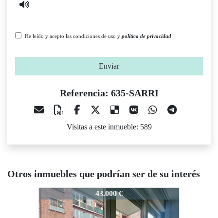
He leído y acepto las condiciones de uso y
política de privacidad
Enviar
Referencia: 635-SARRI
Visitas a este inmueble: 589
Otros inmuebles que podrían ser de su interés
635-SARRI
635-SARRI
43.000 €
59.000 €