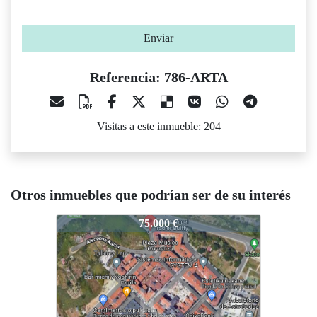
Enviar
Referencia: 786-ARTA
Visitas a este inmueble: 204
Otros inmuebles que podrían ser de su interés
786-ARTA
786-ARTA
75.000 €
90.000 €