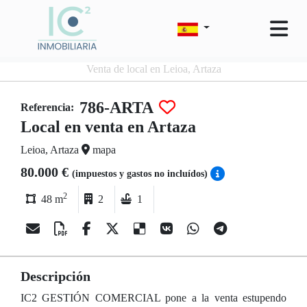
Venta de local en Leioa, Artaza
786-ARTA
Referencia:
Local en venta en Artaza
Leioa, Artaza
mapa
80.000 €
(impuestos y gastos no incluídos)
2
48 m
2
1
Descripción
IC2 GESTIÓN COMERCIAL pone a la venta estupendo