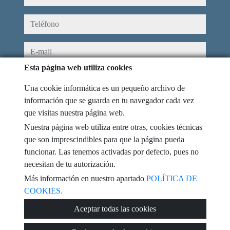
teléfono
e-mail
Esta página web utiliza cookies
He leído y acepto las condiciones de uso y
política de privacidad
Una cookie informática es un pequeño archivo de
mensaje
información que se guarda en tu navegador cada vez
que visitas nuestra página web.
Nuestra página web utiliza entre otras, cookies técnicas
que son imprescindibles para que la página pueda
funcionar. Las tenemos activadas por defecto, pues no
Captcha
necesitan de tu autorización.
Más información en nuestro apartado
POLÍTICA DE
COOKIES.
Enviar
Aceptar todas las cookies