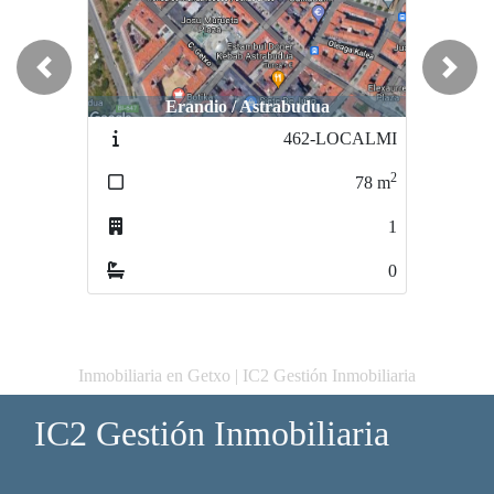
Previous
Next
Erandio / Astrabudua
Getxo / Algorta
462-LOCALMI
653-LOCALSALSI
2
2
78
m
35
m
1
3
0
0
Inmobiliaria en Getxo | IC2 Gestión Inmobiliaria
IC2 Gestión Inmobiliaria