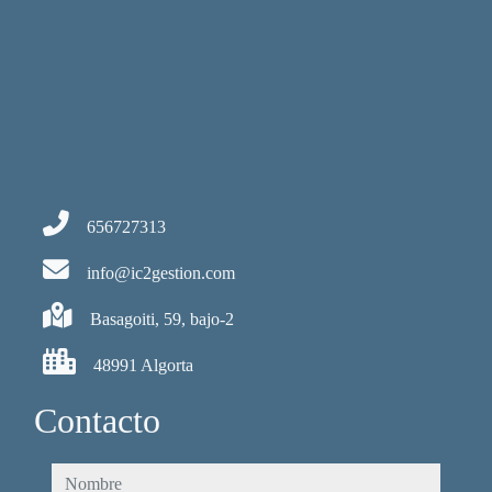
656727313
info@ic2gestion.com
Basagoiti, 59, bajo-2
48991 Algorta
Contacto
nombre