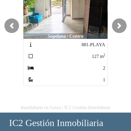
Previous
Next
Sopelana / Centro
881-PLAYA
2
127
m
2
1
Inmobiliaria en Getxo | IC2 Gestión Inmobiliaria
IC2 Gestión Inmobiliaria