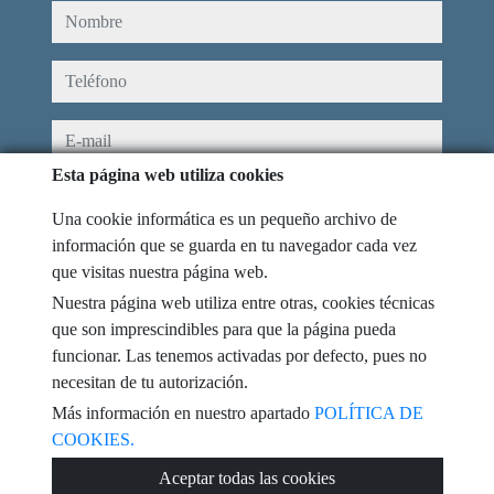
nombre
teléfono
e-mail
Esta página web utiliza cookies
He leído y acepto las condiciones de uso y
política de privacidad
Una cookie informática es un pequeño archivo de
mensaje
información que se guarda en tu navegador cada vez
que visitas nuestra página web.
Nuestra página web utiliza entre otras, cookies técnicas
que son imprescindibles para que la página pueda
funcionar. Las tenemos activadas por defecto, pues no
Captcha
necesitan de tu autorización.
Más información en nuestro apartado
POLÍTICA DE
COOKIES.
Enviar
Aceptar todas las cookies