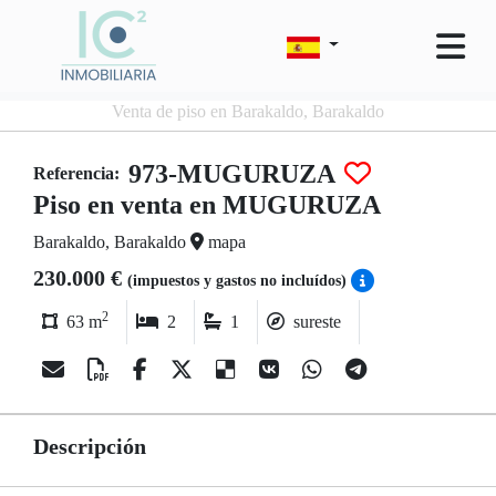
Venta de piso en Barakaldo, Barakaldo
973-MUGURUZA
Referencia:
Piso en venta en MUGURUZA
Barakaldo, Barakaldo
mapa
230.000 €
(impuestos y gastos no incluídos)
2
63 m
2
1
sureste
Descripción