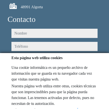
48991 Algorta
Contacto
nombre
teléfono
e-mail
Esta página web utiliza cookies
Una cookie informática es un pequeño archivo de
He leído y acepto las condiciones de uso y
política de privacidad
información que se guarda en tu navegador cada vez
que visitas nuestra página web.
mensaje
Nuestra página web utiliza entre otras, cookies técnicas
que son imprescindibles para que la página pueda
funcionar. Las tenemos activadas por defecto, pues no
necesitan de tu autorización.
Captcha