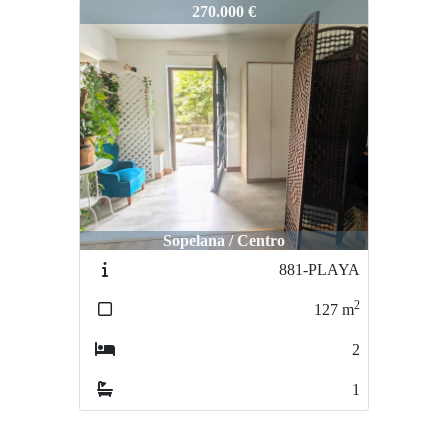
973-MUGURUZA
270.000 €
Sopelana / Centro
881-PLAYA
2
127
m
2
1