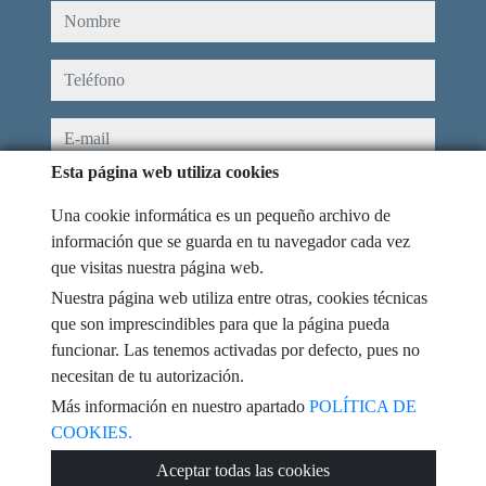
nombre
teléfono
e-mail
Esta página web utiliza cookies
He leído y acepto las condiciones de uso y
política de privacidad
Una cookie informática es un pequeño archivo de
mensaje
información que se guarda en tu navegador cada vez
que visitas nuestra página web.
Nuestra página web utiliza entre otras, cookies técnicas
que son imprescindibles para que la página pueda
funcionar. Las tenemos activadas por defecto, pues no
Captcha
necesitan de tu autorización.
Más información en nuestro apartado
POLÍTICA DE
COOKIES.
Enviar
Aceptar todas las cookies