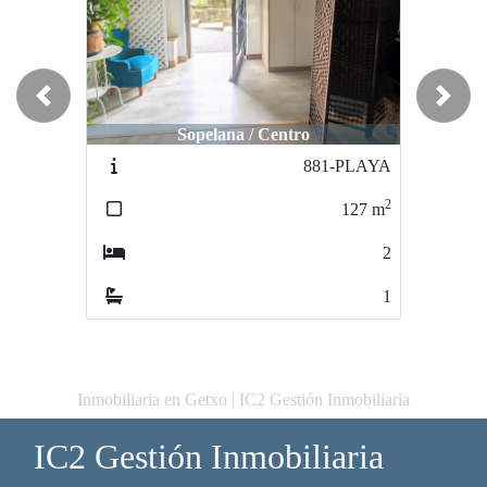
Previous
Next
Sopelana / Centro
881-PLAYA
2
127
m
2
1
Inmobiliaria en Getxo | IC2 Gestión Inmobiliaria
IC2 Gestión Inmobiliaria