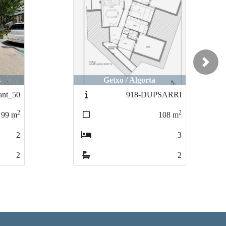
Next
s
Getxo / Algorta
ant_50
918-DUPSARRI
2
2
99
m
108
m
2
3
2
2