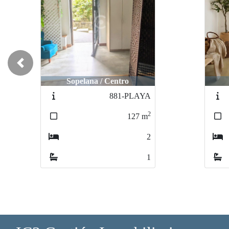
Previous
Sopelana / Centro
881-PLAYA
2
127
m
2
1