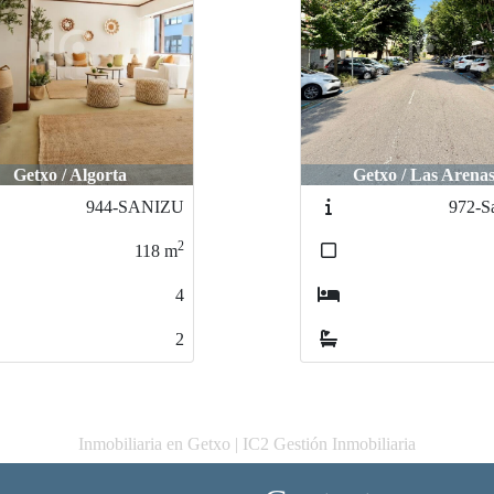
Getxo / Algorta
Getxo / Las Arena
944-SANIZU
972-S
2
118
m
4
2
Inmobiliaria en Getxo | IC2 Gestión Inmobiliaria