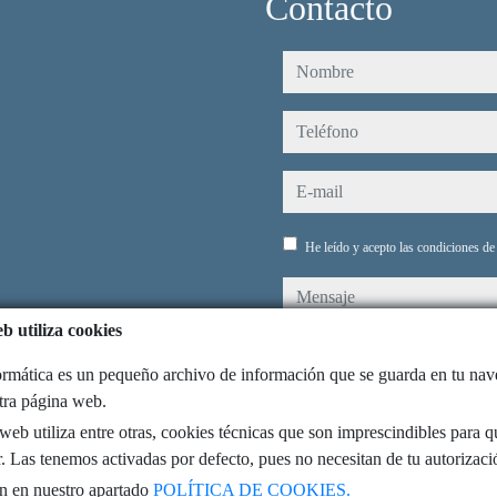
Contacto
nombre
teléfono
e-mail
He leído y acepto las condiciones d
mensaje
b utiliza cookies
rmática es un pequeño archivo de información que se guarda en tu na
stra página web.
Captcha
eb utiliza entre otras, cookies técnicas que son imprescindibles para q
. Las tenemos activadas por defecto, pues no necesitan de tu autorizaci
n en nuestro apartado
POLÍTICA DE COOKIES.