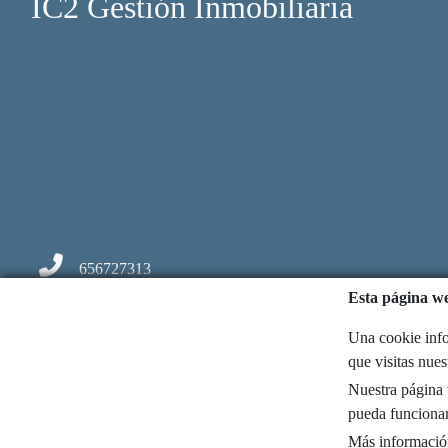
IC2 Gestión Inmobiliaria
656727313
Esta página we
info@ic2gestion.com
Una cookie info
Basagoiti, 59, bajo-2
que visitas nue
Nuestra página w
48991 Algorta
pueda funcionar
Más informació