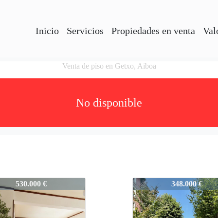
Inicio
Servicios
Propiedades en venta
Val
Venta de piso en Getxo, Aiboa
No disponible
TXAAIBOA
958-TXAAIBOA
530.000 €
348.000 €