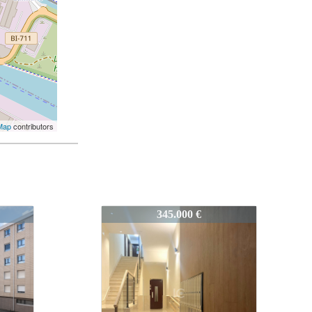
Map
contributors
972-Sant_50
347.000 €