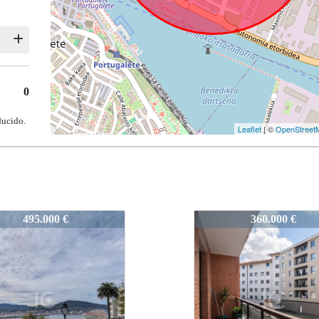
0
ducido.
Leaflet
| ©
OpenStreet
ant_50
972-Sant_50
360.000 €
345.000 €