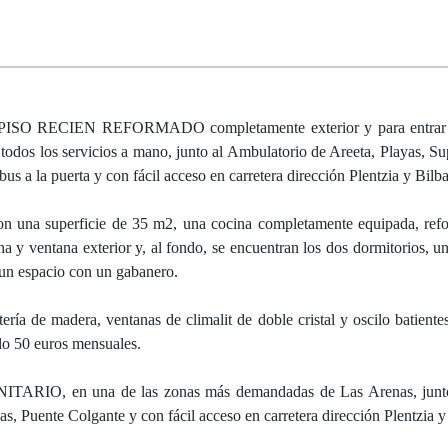
PISO RECIEN REFORMADO completamente exterior y para entrar a 
n todos los servicios a mano, junto al Ambulatorio de Areeta, Playas, S
us a la puerta y con fácil acceso en carretera dirección Plentzia y Bilb
on una superficie de 35 m2, una cocina completamente equipada, re
 y ventana exterior y, al fondo, se encuentran los dos dormitorios, un
 un espacio con un gabanero.
tería de madera, ventanas de climalit de doble cristal y oscilo batiente
lo 50 euros mensuales.
TARIO, en una de las zonas más demandadas de Las Arenas, junto
s, Puente Colgante y con fácil acceso en carretera dirección Plentzia y