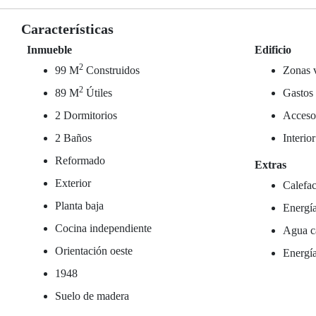
Características
Inmueble
Edificio
2
99 M
Construidos
Zonas 
2
89 M
Útiles
Gastos
2 Dormitorios
Acceso
2 Baños
Interio
Reformado
Extras
Exterior
Calefac
Planta baja
Energía
Cocina independiente
Agua ca
Orientación oeste
Energía
1948
Suelo de madera