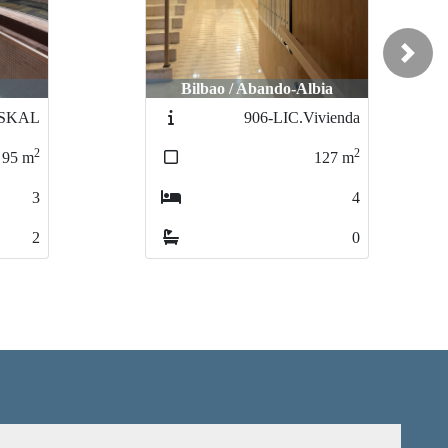
Next
ia
Algorta / Centro
vienda
984-Tor_20
2
2
127
m
80
m
4
3
0
1