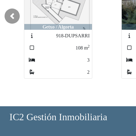
Previous
Getxo / Algorta
884-BASAGOITI_2
2
100
m
3
2
IC2 Gestión Inmobiliaria