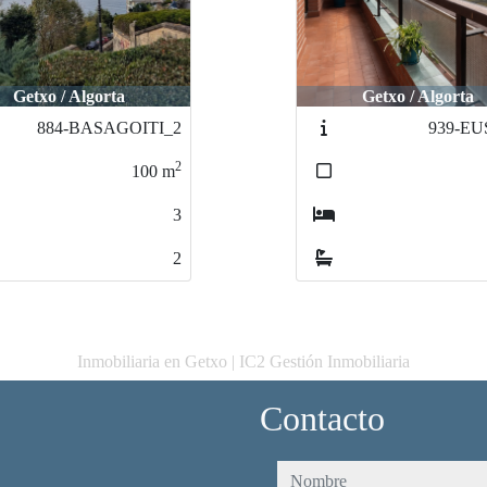
Getxo / Algorta
Bilbao / Abando-Alb
939-EUSKAL
906-LIC.Vi
2
95
m
3
2
Inmobiliaria en Getxo | IC2 Gestión Inmobiliaria
Contacto
nombre