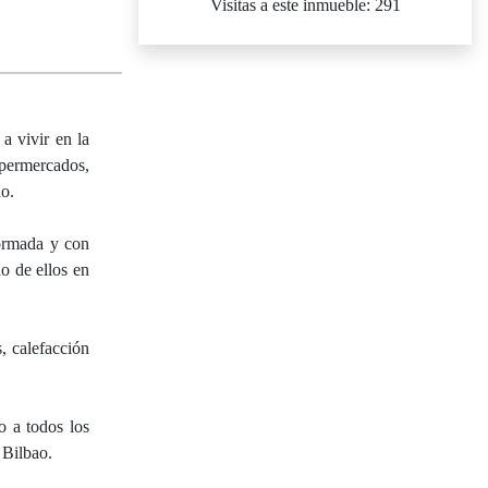
Visitas a este inmueble: 291
vivir en la
upermercados,
ao.
formada y con
o de ellos en
s, calefacción
 a todos los
 Bilbao.