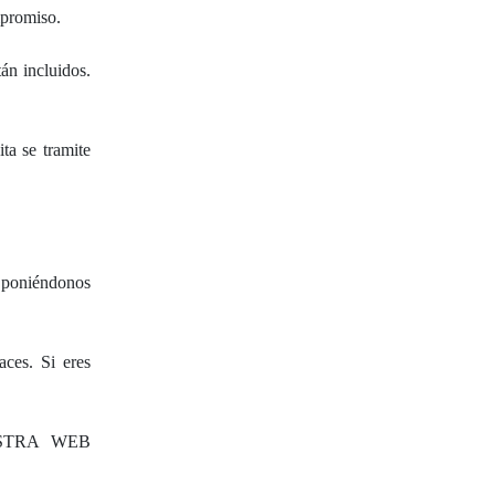
mpromiso.
án incluidos.
ta se tramite
, poniéndonos
ces. Si eres
ESTRA WEB