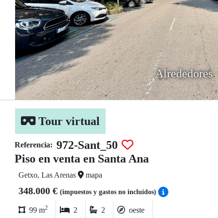
Alrededores
Tour virtual
972-Sant_50
Referencia:
Piso en venta en Santa Ana
Getxo, Las Arenas
mapa
348.000 €
(impuestos y gastos no incluídos)
2
99 m
2
2
oeste