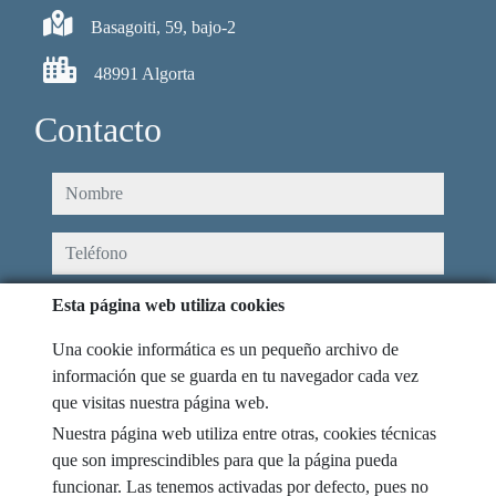
Basagoiti, 59, bajo-2
48991 Algorta
Contacto
nombre
teléfono
e-mail
Esta página web utiliza cookies
Una cookie informática es un pequeño archivo de
He leído y acepto las condiciones de uso y
política de privacidad
información que se guarda en tu navegador cada vez
que visitas nuestra página web.
mensaje
Nuestra página web utiliza entre otras, cookies técnicas
que son imprescindibles para que la página pueda
funcionar. Las tenemos activadas por defecto, pues no