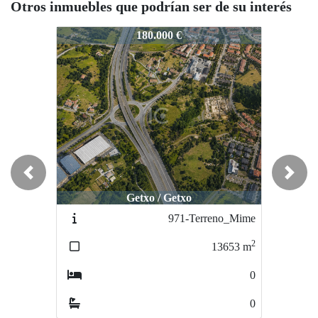
Otros inmuebles que podrían ser de su interés
902-ELORDI
902-ELORDI
9
180.000 €
250.000 €
Previous
Next
Getxo / Getxo
Getxo / Azkorri
971-Terreno_Mime
957-AZKORRIT
2
2
13653
m
5200
m
0
0
0
0