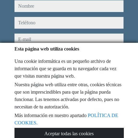
nombre
teléfono
e-mail
Esta página web utiliza cookies
He leído y acepto las condiciones de uso y
política de privacidad
Una cookie informática es un pequeño archivo de
mensaje
información que se guarda en tu navegador cada vez
que visitas nuestra página web.
Nuestra página web utiliza entre otras, cookies técnicas
que son imprescindibles para que la página pueda
funcionar. Las tenemos activadas por defecto, pues no
Captcha
necesitan de tu autorización.
Más información en nuestro apartado
POLÍTICA DE
COOKIES.
Enviar
Aceptar todas las cookies