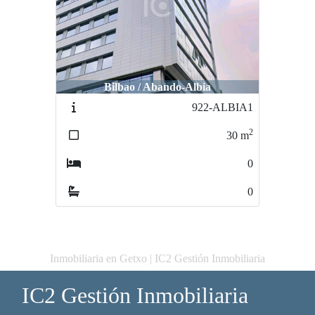
Bilbao / Abando-Albia
922-ALBIA1
2
30
m
0
0
Inmobiliaria en Getxo | IC2 Gestión Inmobiliaria
IC2 Gestión Inmobiliaria