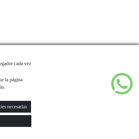
vegador cada vez
ue la página
ón.
ies necesarias