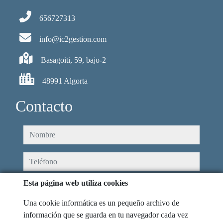
656727313
info@ic2gestion.com
Basagoiti, 59, bajo-2
48991 Algorta
Contacto
nombre
teléfono
Esta página web utiliza cookies
e-mail
Una cookie informática es un pequeño archivo de
He leído y acepto las condiciones de uso y
política de privacidad
información que se guarda en tu navegador cada vez