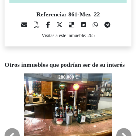
Referencia: 861-Mez_22
Visitas a este inmueble: 265
Otros inmuebles que podrían ser de su interés
861-Mez_22
861-Mez_22
861-M
280.000 €
124.000 €