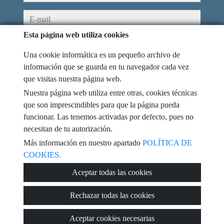
e-mail
Esta página web utiliza cookies
He leído y acepto las condiciones de uso y
política de privacidad
Una cookie informática es un pequeño archivo de
mensaje
información que se guarda en tu navegador cada vez
que visitas nuestra página web.
Nuestra página web utiliza entre otras, cookies técnicas
que son imprescindibles para que la página pueda
funcionar. Las tenemos activadas por defecto, pues no
Captcha
necesitan de tu autorización.
Más información en nuestro apartado
POLÍTICA DE
COOKIES.
Enviar
Aceptar todas las cookies
Rechazar todas las cookies
© 2026
IC2 Gestión Inmobiliaria
·
Política de privacidad
·
Política de
Aceptar cookies necesarias