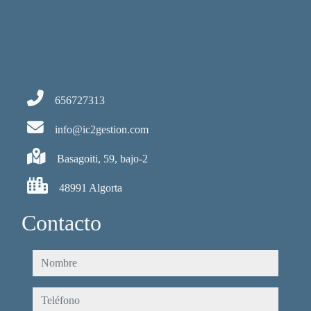
656727313
info@ic2gestion.com
Basagoiti, 59, bajo-2
48991 Algorta
Contacto
nombre
teléfono