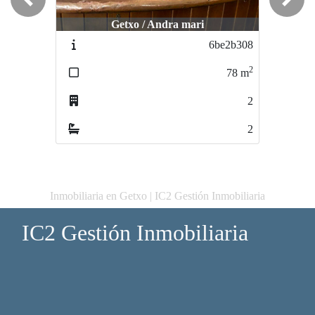
Previous
Next
Getxo / Andra mari
Bilbao / Miribilla
518-LOCALMIRIBILLA2
6be2b308
2
2
78
m
145
m
2
5
2
0
Inmobiliaria en Getxo | IC2 Gestión Inmobiliaria
IC2 Gestión Inmobiliaria